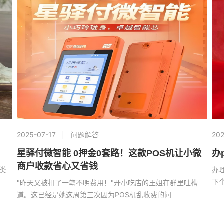
2025-07-17
问题解答
202
星驿付微智能 0押金0套路！这款POS机让小微
办
商户收款省心又省钱
类
办
下
"昨天又被扣了一笔不明费用！"开小吃店的王姐在群里吐槽
道。这已经是她这周第三次因为POS机乱收费的问