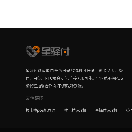
星驿付微智能电签版扫码POS机可扫码、刷卡花呗、微
信、白条、NFC聚合支付,连接无限可能。全国范围招POS
机代理加盟合作商,不调码,秒到账。
友情链接
拉卡拉pos机办理
拉卡拉pos机
星驿付pos机
盛