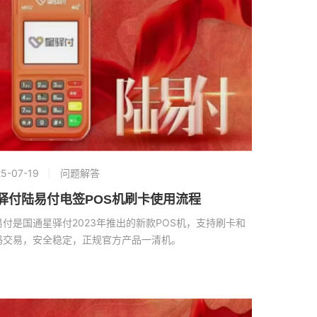
5-07-19
问题解答
驿付陆易付电签POS机刷卡使用流程
易付是国通星驿付2023年推出的新款POS机，支持刷卡和
码交易，安全稳定，正规官方产品一清机。