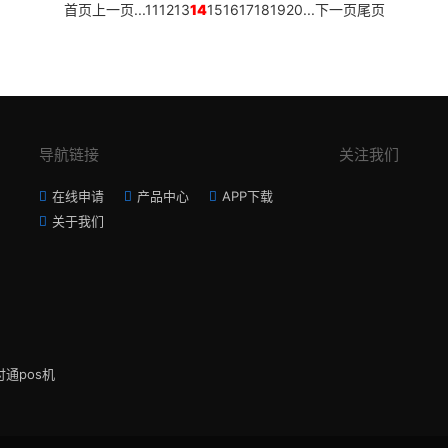
首页
上一页
...
11
12
13
14
15
16
17
18
19
20
...
下一页
尾页
导航链接
关注我们
在线申请
产品中心
APP下载
关于我们
付通pos机